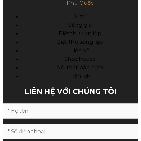
Phú Quốc
Vị trí
Bảng giá
Biệt thự đơn lập
Biệt thự song lập
Liền kề
Shophouse
Nội thất bàn giao
Tiện ích
LIÊN HỆ VỚI CHÚNG TÔI